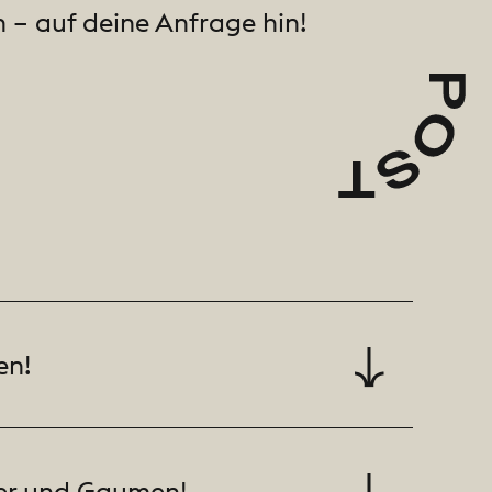
 – auf deine Anfrage hin!
en!
rper und Gaumen!