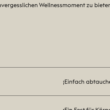
unvergesslichen Wellnessmoment zu bieten
¡Einfach abtauch
¡Ein Fest für Kö