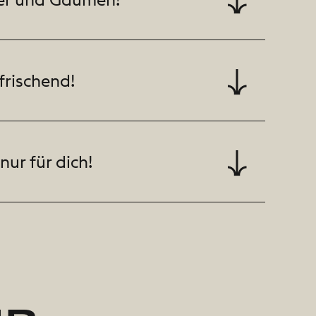
rfrischend!
ur für dich!