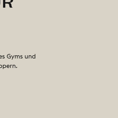
ÜR
res Gyms und
ppern.