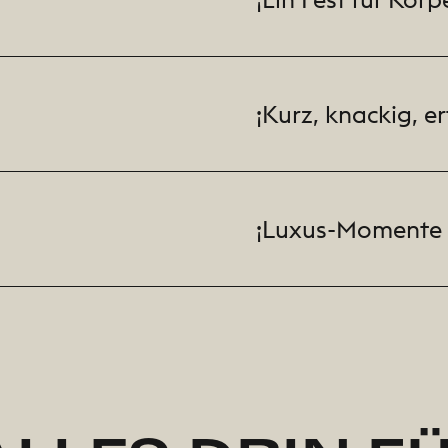
¡Kurz, knackig, e
¡Luxus-Momente n